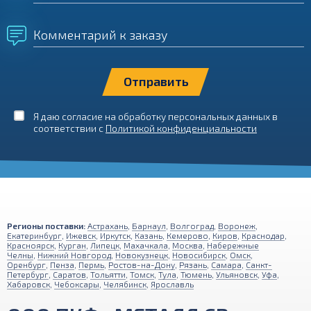
Комментарий к заказу
Я даю согласие на обработку персональных данных в
соответствии с
Политикой конфиденциальности
Регионы поставки:
Астрахань
,
Барнаул
,
Волгоград
,
Воронеж
,
Екатеринбург
,
Ижевск
,
Иркутск
,
Казань
,
Кемерово
,
Киров
,
Краснодар
,
Красноярск
,
Курган
,
Липецк
,
Махачкала
,
Москва
,
Набережные
Челны
,
Нижний Новгород
,
Новокузнецк
,
Новосибирск
,
Омск
,
Оренбург
,
Пенза
,
Пермь
,
Ростов-на-Дону
,
Рязань
,
Самара
,
Санкт-
Петербург
,
Саратов
,
Тольятти
,
Томск
,
Тула
,
Тюмень
,
Ульяновск
,
Уфа
,
Хабаровск
,
Чебоксары
,
Челябинск
,
Ярославль