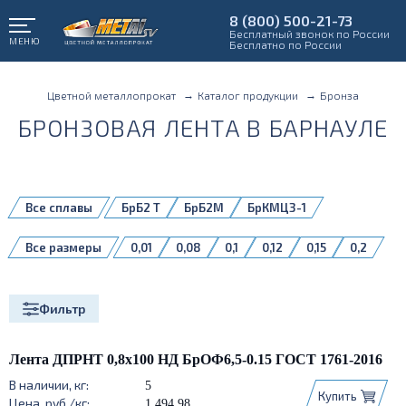
8 (800) 500-21-73
Бесплатный звонок по России
МЕНЮ
Бесплатно по России
Цветной металлопрокат
Каталог продукции
Бронза
БРОНЗОВАЯ ЛЕНТА В БАРНАУЛЕ
Все сплавы
БрБ2 Т
БрБ2М
БрКМЦ3-1
БрКМЦ3-1 Т
БрОФ6,5-0,15
БрОЦ4-3
Все размеры
0,01
0,08
0,1
0,12
0,15
0,2
БрОЦ4-4-2,5
0,3
0,5
0,6
0,8
1
1,5
Фильтр
Лента ДПРНТ 0,8х100 НД БрОФ6,5-0.15 ГОСТ 1761-2016
5
Купить
1 494,98