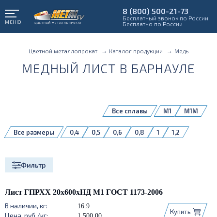
8 (800) 500-21-73
Бесплатный звонок по России
МЕНЮ
Бесплатно по России
Цветной металлопрокат
Каталог продукции
Медь
МЕДНЫЙ ЛИСТ В БАРНАУЛЕ
Все сплавы
М1
М1М
Все размеры
0,4
0,5
0,6
0,8
1
1,2
1,5
2
2,5
3
4
4,5
5
6
7
10
12
14
15
16
Фильтр
18
20
25
Лист ГПРХХ 20х600хНД М1 ГОСТ 1173-2006
16.9
Купить
1 500,00