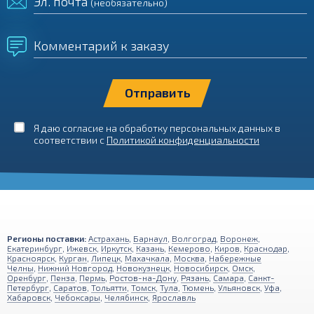
Эл. почта
(необязательно)
Комментарий к заказу
Я даю согласие на обработку персональных данных в
соответствии с
Политикой конфиденциальности
Регионы поставки:
Астрахань
,
Барнаул
,
Волгоград
,
Воронеж
,
Екатеринбург
,
Ижевск
,
Иркутск
,
Казань
,
Кемерово
,
Киров
,
Краснодар
,
Красноярск
,
Курган
,
Липецк
,
Махачкала
,
Москва
,
Набережные
Челны
,
Нижний Новгород
,
Новокузнецк
,
Новосибирск
,
Омск
,
Оренбург
,
Пенза
,
Пермь
,
Ростов-на-Дону
,
Рязань
,
Самара
,
Санкт-
Петербург
,
Саратов
,
Тольятти
,
Томск
,
Тула
,
Тюмень
,
Ульяновск
,
Уфа
,
Хабаровск
,
Чебоксары
,
Челябинск
,
Ярославль